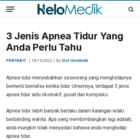
3 Jenis Apnea Tidur Yang
Anda Perlu Tahu
PENYAKIT
18/12/2022
By
Staf HeloMedik
Apnea tidur menyebabkan seseorang yang menghidapnya
berhenti bernafas ketika tidur. Umumnya, terdapat 3 jenis
apnea tidur iaitu obstrukif, pusat dan kompleks.
Apnea tidur lebih banyak berlaku dalam kalangan lelaki
berbanding wanita. Apa yang membimbangkan lagi adalah,
anda mungkin tidak menyedari bahawa anda menghidap
apnea tidur.