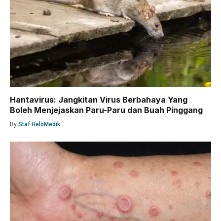
Hantavirus: Jangkitan Virus Berbahaya Yang
Boleh Menjejaskan Paru-Paru dan Buah Pinggang
By
Staf HeloMedik