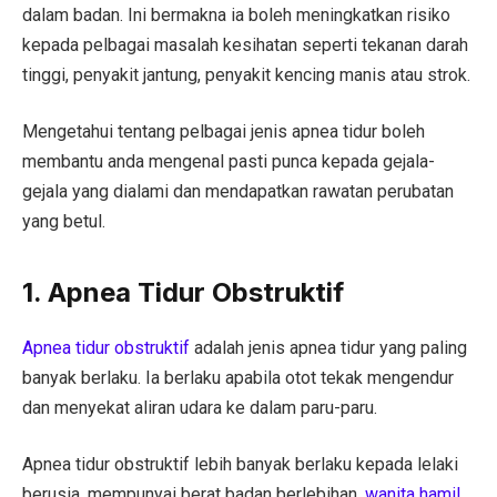
dalam badan. Ini bermakna ia boleh meningkatkan risiko
kepada pelbagai masalah kesihatan seperti tekanan darah
tinggi, penyakit jantung, penyakit kencing manis atau strok.
Mengetahui tentang pelbagai jenis apnea tidur boleh
membantu anda mengenal pasti punca kepada gejala-
gejala yang dialami dan mendapatkan rawatan perubatan
yang betul.
1. Apnea Tidur Obstruktif
Apnea tidur obstruktif
adalah jenis apnea tidur yang paling
banyak berlaku. Ia berlaku apabila otot tekak mengendur
dan menyekat aliran udara ke dalam paru-paru.
Apnea tidur obstruktif lebih banyak berlaku kepada lelaki
berusia, mempunyai berat badan berlebihan,
wanita hamil