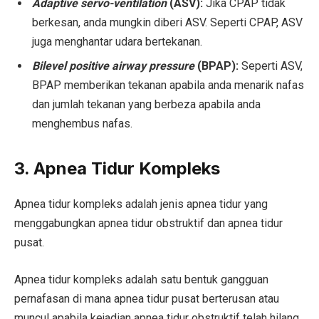
Adaptive servo-ventilation
(ASV):
Jika CPAP tidak
berkesan, anda mungkin diberi ASV. Seperti CPAP, ASV
juga menghantar udara bertekanan.
Bilevel positive airway pressure
(BPAP):
Seperti ASV,
BPAP memberikan tekanan apabila anda menarik nafas
dan jumlah tekanan yang berbeza apabila anda
menghembus nafas.
3. Apnea Tidur Kompleks
Apnea tidur kompleks adalah jenis apnea tidur yang
menggabungkan apnea tidur obstruktif dan apnea tidur
pusat.
Apnea tidur kompleks adalah satu bentuk gangguan
pernafasan di mana apnea tidur pusat berterusan atau
muncul apabila kejadian apnea tidur obstruktif telah hilang