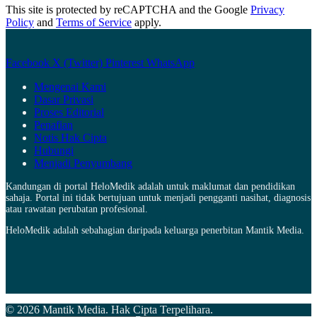
This site is protected by reCAPTCHA and the Google
Privacy
Policy
and
Terms of Service
apply.
Facebook
X (Twitter)
Pinterest
WhatsApp
Mengenai Kami
Dasar Privasi
Proses Editorial
Penafian
Notis Hak Cipta
Hubungi
Menjadi Penyumbang
Kandungan di portal HeloMedik adalah untuk maklumat dan pendidikan
sahaja. Portal ini tidak bertujuan untuk menjadi pengganti nasihat, diagnosis
atau rawatan perubatan profesional.
HeloMedik adalah sebahagian daripada keluarga penerbitan Mantik Media.
© 2026 Mantik Media. Hak Cipta Terpelihara.