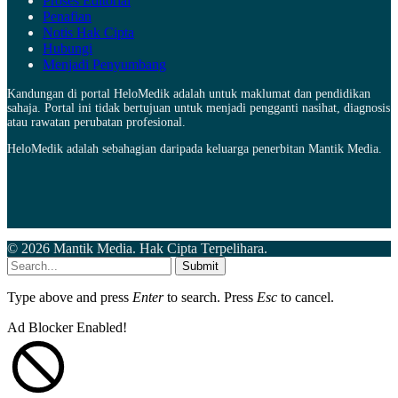
Proses Editorial
Penafian
Notis Hak Cipta
Hubungi
Menjadi Penyumbang
Kandungan di portal HeloMedik adalah untuk maklumat dan pendidikan
sahaja. Portal ini tidak bertujuan untuk menjadi pengganti nasihat, diagnosis
atau rawatan perubatan profesional.
HeloMedik adalah sebahagian daripada keluarga penerbitan Mantik Media.
© 2026 Mantik Media. Hak Cipta Terpelihara.
Submit
Type above and press
Enter
to search. Press
Esc
to cancel.
Ad Blocker Enabled!