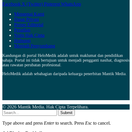
Facebook
X (Twitter)
Pinterest
WhatsApp
Mengenai Kami
Dasar Privasi
Proses Editorial
Penafian
Notis Hak Cipta
Hubungi
Menjadi Penyumbang
Kandungan di portal HeloMedik adalah untuk maklumat dan pendidikan
sahaja. Portal ini tidak bertujuan untuk menjadi pengganti nasihat, diagnosis
atau rawatan perubatan profesional.
HeloMedik adalah sebahagian daripada keluarga penerbitan Mantik Media.
© 2026 Mantik Media. Hak Cipta Terpelihara.
Submit
Type above and press
Enter
to search. Press
Esc
to cancel.