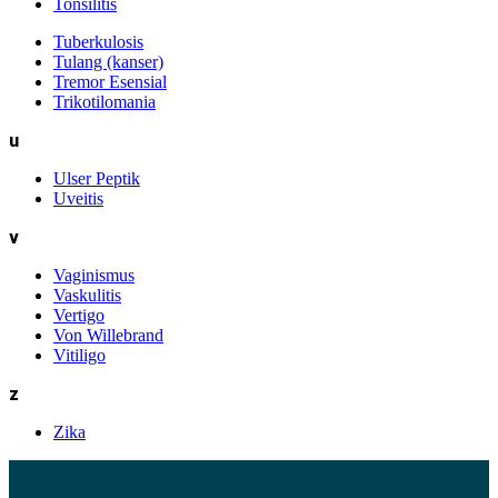
Tonsilitis
Tuberkulosis
Tulang (kanser)
Tremor Esensial
Trikotilomania
u
Ulser Peptik
Uveitis
v
Vaginismus
Vaskulitis
Vertigo
Von Willebrand
Vitiligo
z
Zika