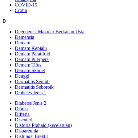
COVID-19
Crohn
D
Degenerasi Makular Berkaitan Usia
Demensia
Demam
Demam Kepialu
Demam Paratifoid
Demam Puerpera
Demam Tifus
Demam Skarlet
Denggi
Dermatitis Sentuh
Dermatitis Seboroik
Diabetes Jenis 1
Diabetes Jenis 2
Diarea
Difteria
Disenteri
Disforia Prahaid (kecelaruan)
Dispareunia
Disfungsi Erektil