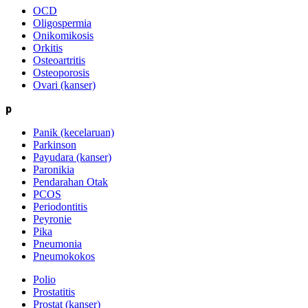
OCD
Oligospermia
Onikomikosis
Orkitis
Osteoartritis
Osteoporosis
Ovari (kanser)
p
Panik (kecelaruan)
Parkinson
Payudara (kanser)
Paronikia
Pendarahan Otak
PCOS
Periodontitis
Peyronie
Pika
Pneumonia
Pneumokokos
Polio
Prostatitis
Prostat (kanser)