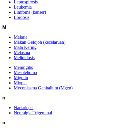
Leptospirosis
Leukemia
Limfoma (kanser)
Lordosis
M
Malaria
Makan Gelojoh (kecelaruan)
Mata Kering
Melasma
Melioidosis
Meningitis
Mesotelioma
Migrain
Miopia
Mycoplasma Genitalium (Mgen)
n
Narkolepsi
Neuralgia Trigeminal
o