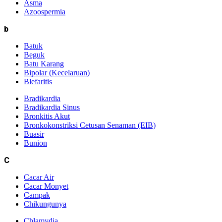
Asma
Azoospermia
b
Batuk
Beguk
Batu Karang
Bipolar (Kecelaruan)
Blefaritis
Bradikardia
Bradikardia Sinus
Bronkitis Akut
Bronkokonstriksi Cetusan Senaman (EIB)
Buasir
Bunion
C
Cacar Air
Cacar Monyet
Campak
Chikungunya
Chlamydia