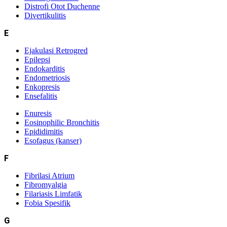
Distrofi Otot Duchenne
Divertikulitis
E
Ejakulasi Retrogred
Epilepsi
Endokarditis
Endometriosis
Enkopresis
Ensefalitis
Enuresis
Eosinophilic Bronchitis
Epididimitis
Esofagus (kanser)
F
Fibrilasi Atrium
Fibromyalgia
Filariasis Limfatik
Fobia Spesifik
G