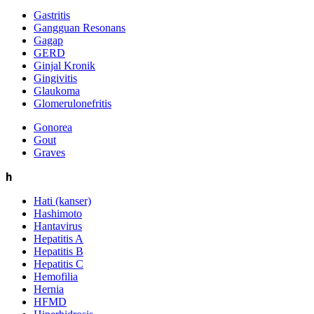
Gastritis
Gangguan Resonans
Gagap
GERD
Ginjal Kronik
Gingivitis
Glaukoma
Glomerulonefritis
Gonorea
Gout
Graves
h
Hati (kanser)
Hashimoto
Hantavirus
Hepatitis A
Hepatitis B
Hepatitis C
Hemofilia
Hernia
HFMD