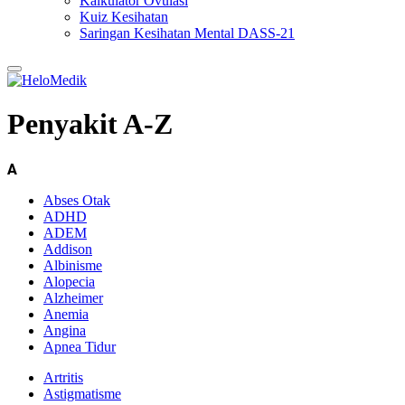
Kalkulator Ovulasi
Kuiz Kesihatan
Saringan Kesihatan Mental DASS-21
Penyakit A-Z
A
Abses Otak
ADHD
ADEM
Addison
Albinisme
Alopecia
Alzheimer
Anemia
Angina
Apnea Tidur
Artritis
Astigmatisme