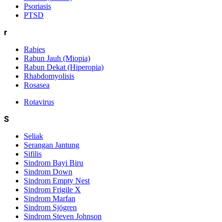
Psoriasis
PTSD
r
Rabies
Rabun Jauh (Miopia)
Rabun Dekat (Hiperopia)
Rhabdomyolisis
Rosasea
Rotavirus
S
Seliak
Serangan Jantung
Sifilis
Sindrom Bayi Biru
Sindrom Down
Sindrom Empty Nest
Sindrom Frigile X
Sindrom Marfan
Sindrom Sjögren
Sindrom Steven Johnson