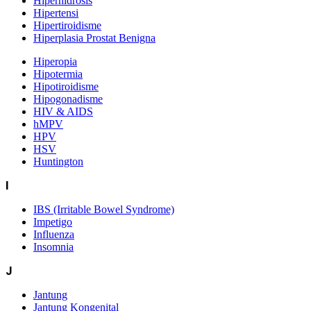
Hiperhidrosis
Hipertensi
Hipertiroidisme
Hiperplasia Prostat Benigna
Hiperopia
Hipotermia
Hipotiroidisme
Hipogonadisme
HIV & AIDS
hMPV
HPV
HSV
Huntington
I
IBS (Irritable Bowel Syndrome)
Impetigo
Influenza
Insomnia
J
Jantung
Jantung Kongenital