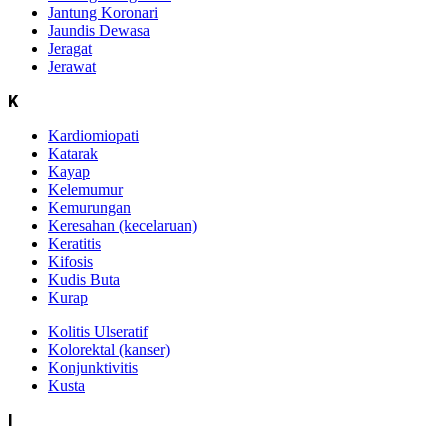
Jantung Koronari
Jaundis Dewasa
Jeragat
Jerawat
K
Kardiomiopati
Katarak
Kayap
Kelemumur
Kemurungan
Keresahan (kecelaruan)
Keratitis
Kifosis
Kudis Buta
Kurap
Kolitis Ulseratif
Kolorektal (kanser)
Konjunktivitis
Kusta
l