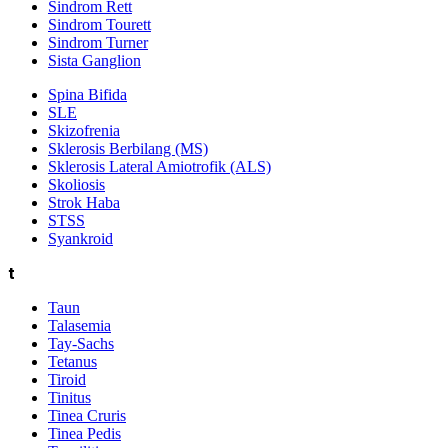
Sindrom Rett
Sindrom Tourett
Sindrom Turner
Sista Ganglion
Spina Bifida
SLE
Skizofrenia
Sklerosis Berbilang (MS)
Sklerosis Lateral Amiotrofik (ALS)
Skoliosis
Strok Haba
STSS
Syankroid
t
Taun
Talasemia
Tay-Sachs
Tetanus
Tiroid
Tinitus
Tinea Cruris
Tinea Pedis