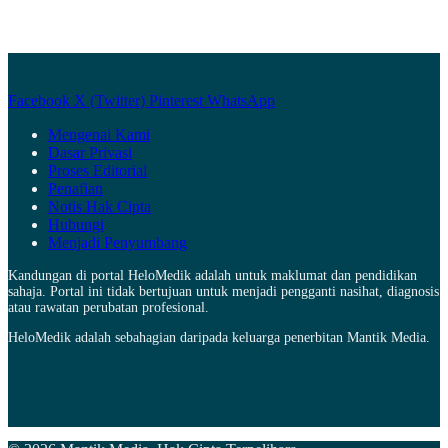
Facebook
X (Twitter)
Pinterest
WhatsApp
Mengenai Kami
Dasar Privasi
Proses Editorial
Penafian
Notis Hak Cipta
Hubungi
Menjadi Penyumbang
Kandungan di portal HeloMedik adalah untuk maklumat dan pendidikan
sahaja. Portal ini tidak bertujuan untuk menjadi pengganti nasihat, diagnosis
atau rawatan perubatan profesional.
HeloMedik adalah sebahagian daripada keluarga penerbitan Mantik Media.