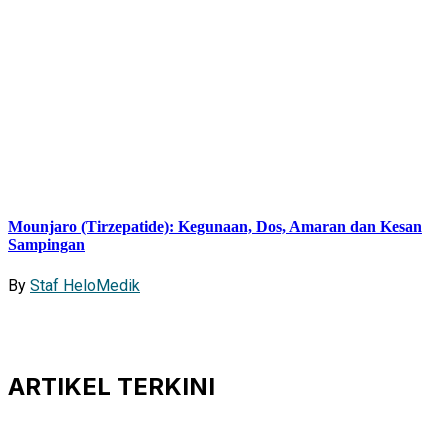
Mounjaro (Tirzepatide): Kegunaan, Dos, Amaran dan Kesan
Sampingan
By
Staf HeloMedik
ARTIKEL
TERKINI