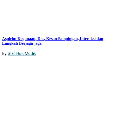
Aspirin: Kegunaan, Dos, Kesan Sampingan, Interaksi dan
Langkah Berjaga-jaga
By
Staf HeloMedik