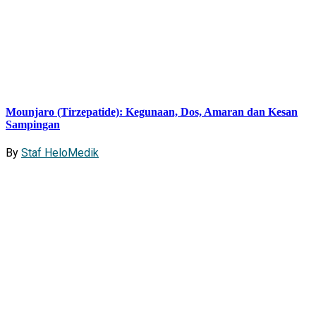
Mounjaro (Tirzepatide): Kegunaan, Dos, Amaran dan Kesan
Sampingan
By
Staf HeloMedik