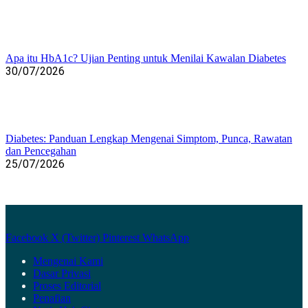
Apa itu HbA1c? Ujian Penting untuk Menilai Kawalan Diabetes
30/07/2026
Diabetes: Panduan Lengkap Mengenai Simptom, Punca, Rawatan
dan Pencegahan
25/07/2026
Facebook
X (Twitter)
Pinterest
WhatsApp
Mengenai Kami
Dasar Privasi
Proses Editorial
Penafian