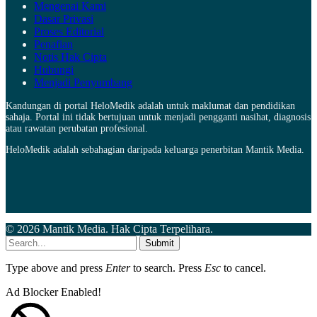
Mengenai Kami
Dasar Privasi
Proses Editorial
Penafian
Notis Hak Cipta
Hubungi
Menjadi Penyumbang
Kandungan di portal HeloMedik adalah untuk maklumat dan pendidikan
sahaja. Portal ini tidak bertujuan untuk menjadi pengganti nasihat, diagnosis
atau rawatan perubatan profesional.
HeloMedik adalah sebahagian daripada keluarga penerbitan Mantik Media.
© 2026 Mantik Media. Hak Cipta Terpelihara.
Submit
Type above and press
Enter
to search. Press
Esc
to cancel.
Ad Blocker Enabled!