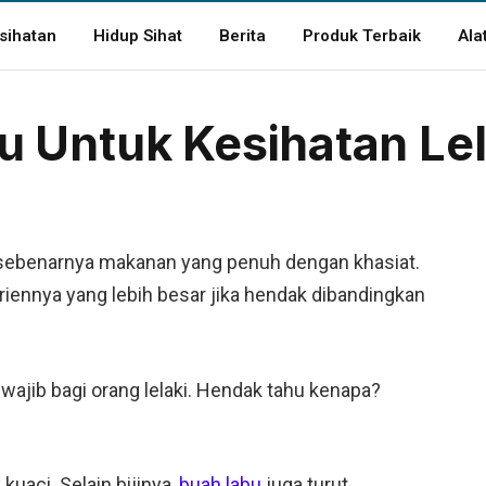
sihatan
Hidup Sihat
Berita
Produk Terbaik
Ala
bu Untuk Kesihatan Lel
u sebenarnya makanan yang penuh dengan khasiat.
riennya yang lebih besar jika hendak dibandingkan
 wajib bagi orang lelaki. Hendak tahu kenapa?
kuaci. Selain bijinya,
buah labu
juga turut