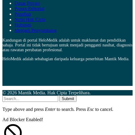
Dasar Privasi
Proses Editorial
Penafian
Notis Hak Cipta
Hubungi
Menjadi Penyumbang
Kandungan di portal HeloMedik adalah untuk maklumat dan pendidikan
sahaja. Portal ini tidak bertujuan untuk menjadi pengganti nasihat, diagnosis
atau rawatan perubatan profesional.
HeloMedik adalah sebahagian daripada keluarga penerbitan Mantik Media.
© 2026 Mantik Media. Hak Cipta Terpelihara.
Submit
Type above and press
Enter
to search. Press
Esc
to cancel.
Ad Blocker Enabled!