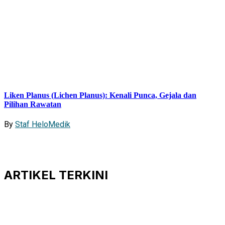
Liken Planus (Lichen Planus): Kenali Punca, Gejala dan
Pilihan Rawatan
By
Staf HeloMedik
ARTIKEL
TERKINI