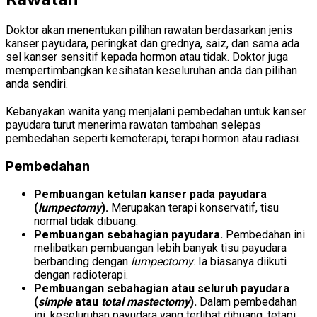
Doktor akan menentukan pilihan rawatan berdasarkan jenis
kanser payudara, peringkat dan grednya, saiz, dan sama ada
sel kanser sensitif kepada hormon atau tidak. Doktor juga
mempertimbangkan kesihatan keseluruhan anda dan pilihan
anda sendiri.
Kebanyakan wanita yang menjalani pembedahan untuk kanser
payudara turut menerima rawatan tambahan selepas
pembedahan seperti kemoterapi, terapi hormon atau radiasi.
Pembedahan
Pembuangan ketulan kanser pada payudara
(
lumpectomy
).
Merupakan terapi konservatif, tisu
normal tidak dibuang.
Pembuangan sebahagian payudara.
Pembedahan ini
melibatkan pembuangan lebih banyak tisu payudara
berbanding dengan
lumpectomy
. Ia biasanya diikuti
dengan radioterapi.
Pembuangan sebahagian atau seluruh payudara
(
simple
atau
total mastectomy
).
Dalam pembedahan
ini, keseluruhan payudara yang terlibat dibuang, tetapi