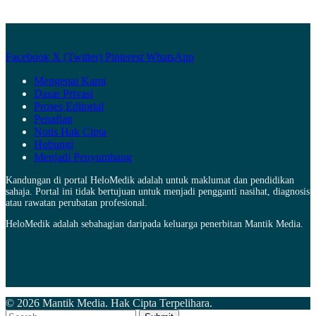
Facebook
X (Twitter)
Pinterest
WhatsApp
Mengenai Kami
Dasar Privasi
Proses Editorial
Penafian
Notis Hak Cipta
Hubungi
Menjadi Penyumbang
Kandungan di portal HeloMedik adalah untuk maklumat dan pendidikan
sahaja. Portal ini tidak bertujuan untuk menjadi pengganti nasihat, diagnosis
atau rawatan perubatan profesional.
HeloMedik adalah sebahagian daripada keluarga penerbitan Mantik Media.
© 2026 Mantik Media. Hak Cipta Terpelihara.