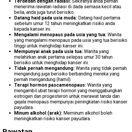
Terdedah dengan radiasi:
Sekiranya anda pernah
menerima rawatan radiasi di dada semasa kecil atau
belia, anda juga turut berisiko.
Datang haid pada usia muda:
Datang haid pertama
sebelum umur 12 tahun meningkatkan risiko anda
kepada kanser ini.
Mengalami menopaus pada usia yang tua:
Wanita
yang mengalami menopaus pada usia yang tua berisiko
tinggi untuk menghidap kanser ini.
Mempunyai anak pada usia tua:
Wanita yang
melahirkan anak pertama selepas umur 30 tahun
berisiko untuk menghidap kanser ini.
Tidak pernah mengandung:
Wanita yang tidak pernah
mengandung juga berisiko berbanding mereka yang
pernah mengandung (hamil).
Terapi hormon pascamenopaus:
Wanita yang
mengambil ubat terapi hormon yang menggabungkan
estrogen dan progesteron untuk merawat tanda dan
gejala menopaus mempunyai peningkatan risiko kanser
payudara.
Minum alkohol (arak):
Meminum alkohol boleh
meningkatkan risiko kanser payudara.
Rawatan