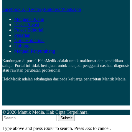
Facebook
X (Twitter)
Pinterest
WhatsApp
Mengenai Kami
Dasar Privasi
Proses Editorial
Penafian
Notis Hak Cipta
Hubungi
Menjadi Penyumbang
Kandungan di portal HeloMedik adalah untuk maklumat dan pendidikan
sahaja. Portal ini tidak bertujuan untuk menjadi pengganti nasihat, diagnosis
atau rawatan perubatan profesional.
HeloMedik adalah sebahagian daripada keluarga penerbitan Mantik Media.
© 2026 Mantik Media. Hak Cipta Terpelihara.
Submit
Type above and press
Enter
to search. Press
Esc
to cancel.