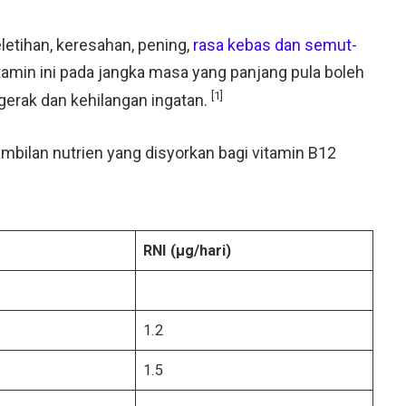
etihan, keresahan, pening,
rasa kebas dan semut-
itamin ini pada jangka masa yang panjang pula boleh
[1]
gerak dan kehilangan ingatan.
mbilan nutrien yang disyorkan bagi vitamin B12
RNI (µg/hari)
1.2
1.5