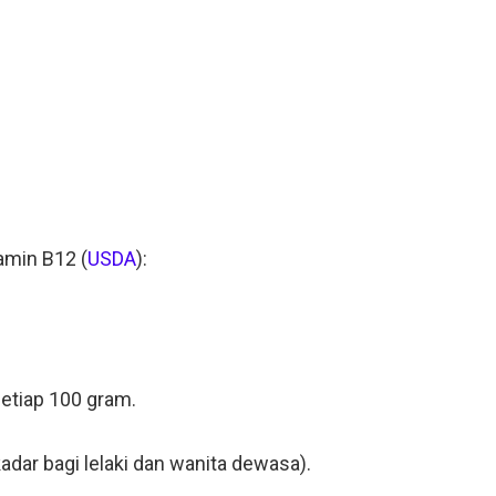
tamin B12 (
USDA
):
setiap 100 gram.
adar bagi lelaki dan wanita dewasa).