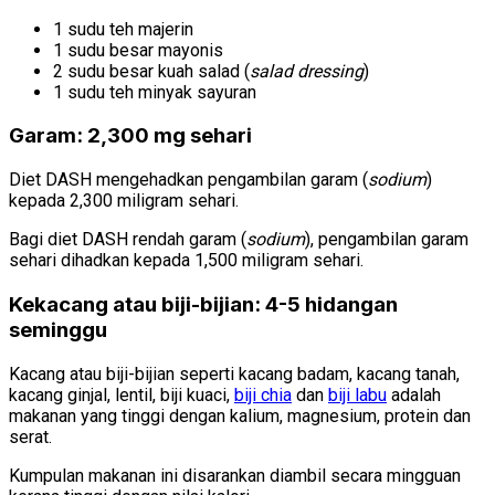
1 sudu teh majerin
1 sudu besar mayonis
2 sudu besar kuah salad (
salad dressing
)
1 sudu teh minyak sayuran
Garam: 2,300 mg sehari
Diet DASH mengehadkan pengambilan garam (
sodium
)
kepada 2,300 miligram sehari.
Bagi diet DASH rendah garam (
sodium
), pengambilan garam
sehari dihadkan kepada 1,500 miligram sehari.
Kekacang atau biji-bijian: 4-5 hidangan
seminggu
Kacang atau biji-bijian seperti kacang badam, kacang tanah,
kacang ginjal, lentil, biji kuaci,
biji chia
dan
biji labu
adalah
makanan yang tinggi dengan kalium, magnesium, protein dan
serat.
Kumpulan makanan ini disarankan diambil secara mingguan