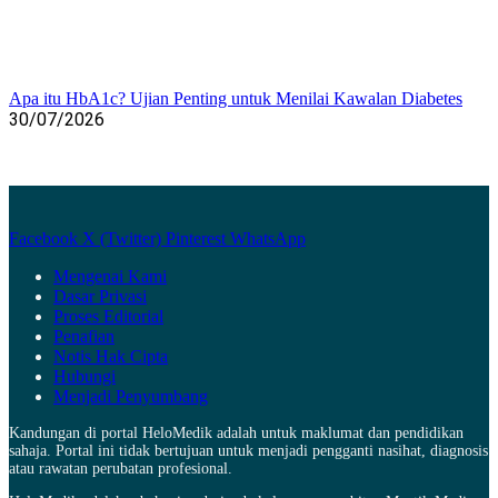
Apa itu HbA1c? Ujian Penting untuk Menilai Kawalan Diabetes
30/07/2026
Facebook
X (Twitter)
Pinterest
WhatsApp
Mengenai Kami
Dasar Privasi
Proses Editorial
Penafian
Notis Hak Cipta
Hubungi
Menjadi Penyumbang
Kandungan di portal HeloMedik adalah untuk maklumat dan pendidikan
sahaja. Portal ini tidak bertujuan untuk menjadi pengganti nasihat, diagnosis
atau rawatan perubatan profesional.