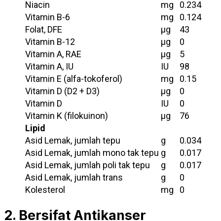
Niacin
mg
0.234
Vitamin B-6
mg
0.124
Folat, DFE
µg
43
Vitamin B-12
µg
0
Vitamin A, RAE
µg
5
Vitamin A, IU
IU
98
Vitamin E (alfa-tokoferol)
mg
0.15
Vitamin D (D2 + D3)
µg
0
Vitamin D
IU
0
Vitamin K (filokuinon)
µg
76
Lipid
Asid Lemak, jumlah tepu
g
0.034
Asid Lemak, jumlah mono tak tepu
g
0.017
Asid Lemak, jumlah poli tak tepu
g
0.017
Asid Lemak, jumlah trans
g
0
Kolesterol
mg
0
2. Bersifat Antikanser