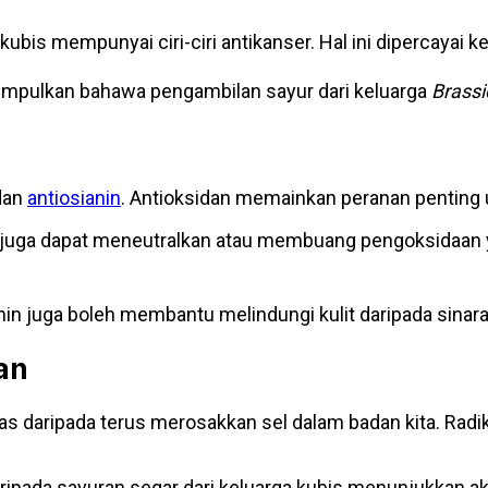
kubis mempunyai ciri-ciri antikanser. Hal ini dipercayai 
isimpulkan bahawa pengambilan sayur dari keluarga
Brassi
 dan
antiosianin
. Antioksidan memainkan peranan penting u
C juga dapat meneutralkan atau membuang pengoksidaan 
anin juga boleh membantu melindungi kulit daripada sina
an
bas daripada terus merosakkan sel dalam badan kita. Ra
 daripada sayuran segar dari keluarga kubis menunjukkan aktiv