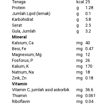
Tenaga
kcal
25
Protein
g
1.28
Jumlah Lipid (lemak)
g
0.1
Karbohidrat
g
5.8
Serat
g
2.5
Gula, Jumlah
g
3.2
Mineral
Kalsium, Ca
mg
40
Besi, Fe
mg
0.47
Magnesium, Mg
mg
12
Fosforus, P
mg
26
Kalium, K
mg
170
Natrium, Na
mg
18
Zink, Zn
mg
0.18
Vitamin
Vitamin C, jumlah asid askorbik
mg
36.6
Thiamin
mg
0.061
Riboflavin
mg
0.04