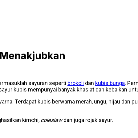
g Menakjubkan
ermasuklah sayuran seperti
brokoli
dan
kubis bunga
. Per
 sayur kubis mempunyai banyak khasiat dan kebaikan untu
arna. Terdapat kubis berwarna merah, ungu, hijau dan put
hasilkan kimchi,
coleslaw
dan juga rojak sayur.