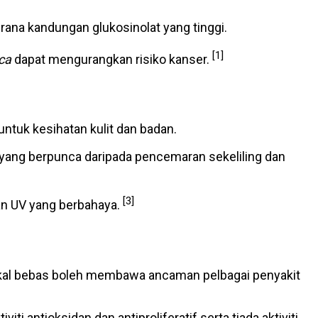
kerana kandungan glukosinolat yang tinggi.
[1]
ca
dapat mengurangkan risiko kanser.
ntuk kesihatan kulit dan badan.
yang berpunca daripada pencemaran sekeliling dan
[3]
ran UV yang berbahaya.
dikal bebas boleh membawa ancaman pelbagai penyakit
iti antioksidan dan antiproliferatif serta tiada aktiviti