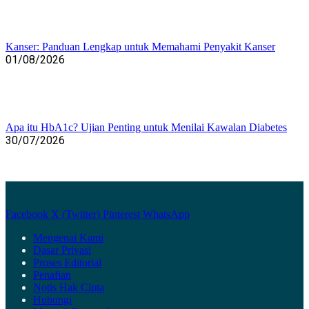
Kanser: Panduan Lengkap untuk Memahami Penyakit Kanser
01/08/2026
Apa itu HbA1c? Ujian Penting untuk Menilai Kawalan Diabetes
30/07/2026
Facebook
X (Twitter)
Pinterest
WhatsApp
Mengenai Kami
Dasar Privasi
Proses Editorial
Penafian
Notis Hak Cipta
Hubungi