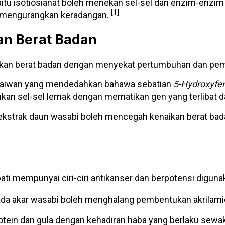
iaitu isotiosianat boleh menekan sel-sel dan enzim-enz
[1]
mengurangkan keradangan.
n Berat Badan
kan berat badan dengan menyekat pertumbuhan dan pem
dap haiwan yang mendedahkan bahawa sebatian
5-Hydroxyfer
an sel-sel lemak dengan mematikan gen yang terlibat
n ekstrak daun wasabi boleh mencegah kenaikan berat bada
dapati mempunyai ciri-ciri antikanser dan berpotensi dig
ipada akar wasabi boleh menghalang pembentukan akrilami
a protein dan gula dengan kehadiran haba yang berlaku s