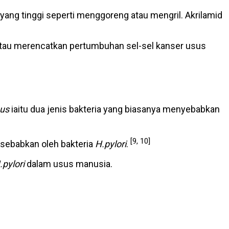
yang tinggi seperti menggoreng atau mengril. Akrilamid
h atau merencatkan pertumbuhan sel-sel kanser usus
eus
iaitu dua jenis bakteria yang biasanya menyebabkan
[9, 10]
isebabkan oleh bakteria
H.pylori
.
.pylori
dalam usus manusia.