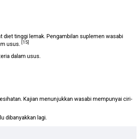
bat diet tinggi lemak. Pengambilan suplemen wasabi
[15]
lam usus.
eria dalam usus.
esihatan. Kajian menunjukkan wasabi mempunyai ciri-
u dibanyakkan lagi.