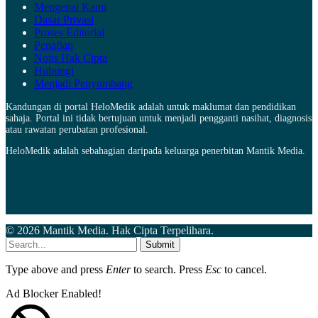
Mengenai Kami
Dasar Privasi
Proses Editorial
Penafian
Notis Hak Cipta
Hubungi
Menjadi Penyumbang
Kandungan di portal HeloMedik adalah untuk maklumat dan pendidikan
sahaja. Portal ini tidak bertujuan untuk menjadi pengganti nasihat, diagnosis
atau rawatan perubatan profesional.
HeloMedik adalah sebahagian daripada keluarga penerbitan Mantik Media.
© 2026 Mantik Media. Hak Cipta Terpelihara.
Submit
Type above and press
Enter
to search. Press
Esc
to cancel.
Ad Blocker Enabled!