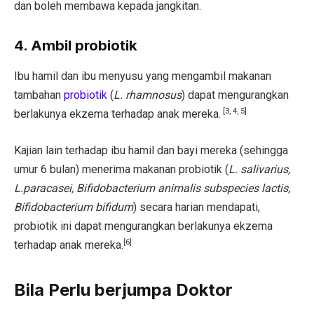
dan boleh membawa kepada jangkitan.
4. Ambil probiotik
Ibu hamil dan ibu menyusu yang mengambil makanan
tambahan
probiotik
(
L. rhamnosus
) dapat mengurangkan
[3, 4, 5]
berlakunya ekzema terhadap anak mereka.
Kajian lain terhadap ibu hamil dan bayi mereka (sehingga
umur 6 bulan) menerima makanan probiotik (
L. salivarius,
L.paracasei, Bifidobacterium animalis subspecies lactis,
Bifidobacterium bifidum
) secara harian mendapati,
probiotik ini dapat mengurangkan berlakunya ekzema
[6]
terhadap anak mereka.
Bila Perlu berjumpa Doktor