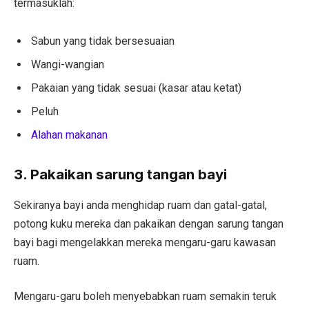
termasuklah:
Sabun yang tidak bersesuaian
Wangi-wangian
Pakaian yang tidak sesuai (kasar atau ketat)
Peluh
Alahan makanan
3. Pakaikan sarung tangan bayi
Sekiranya bayi anda menghidap ruam dan gatal-gatal,
potong kuku mereka dan pakaikan dengan sarung tangan
bayi bagi mengelakkan mereka mengaru-garu kawasan
ruam.
Mengaru-garu boleh menyebabkan ruam semakin teruk