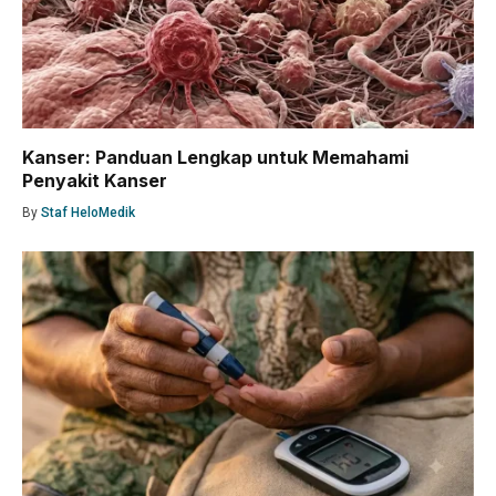
Kanser: Panduan Lengkap untuk Memahami
Penyakit Kanser
By
Staf HeloMedik