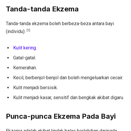
Tanda-tanda Ekzema
Tanda-tanda ekzema boleh berbeza-beza antara bayi
[1]
(individu):
Kulit kering
.
Gatal-gatal.
Kemerahan.
Kecil, berbenjol-benjol dan boleh mengeluarkan cecair.
Kulit menjadi bersisik.
Kulit menjadi kasar, sensitif dan bengkak akibat digaru.
Punca-punca Ekzema Pada Bayi
Ekzema adalah akibat tindak balas berlebihan daripada