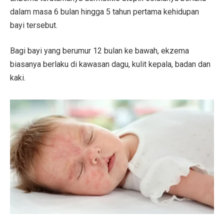
dalam masa 6 bulan hingga 5 tahun pertama kehidupan
bayi tersebut.
Bagi bayi yang berumur 12 bulan ke bawah, ekzema
biasanya berlaku di kawasan dagu, kulit kepala, badan dan
kaki.