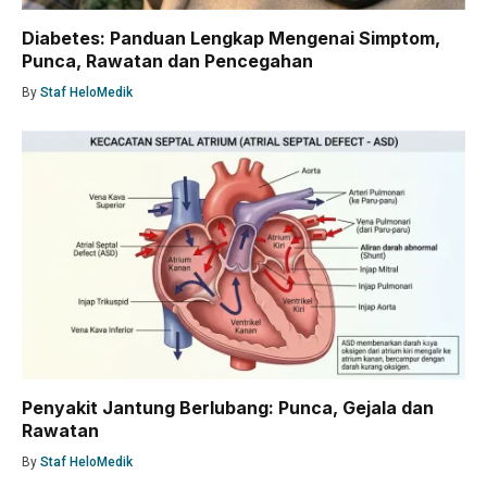
Diabetes: Panduan Lengkap Mengenai Simptom,
Punca, Rawatan dan Pencegahan
By
Staf HeloMedik
Penyakit Jantung Berlubang: Punca, Gejala dan
Rawatan
By
Staf HeloMedik