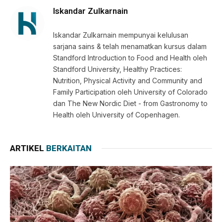
Iskandar Zulkarnain
Iskandar Zulkarnain mempunyai kelulusan
sarjana sains & telah menamatkan kursus dalam
Standford Introduction to Food and Health oleh
Standford University, Healthy Practices:
Nutrition, Physical Activity and Community and
Family Participation oleh University of Colorado
dan The New Nordic Diet - from Gastronomy to
Health oleh University of Copenhagen.
ARTIKEL
BERKAITAN