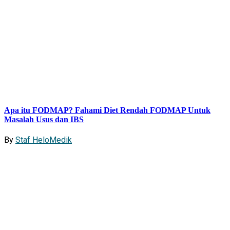
Apa itu FODMAP? Fahami Diet Rendah FODMAP Untuk
Masalah Usus dan IBS
By
Staf HeloMedik