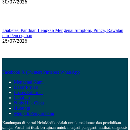
30/07/2026
Diabetes: Panduan Lengkap Mengenai Simptom, Punca, Rawatan
dan Pencegahan
25/07/2026
Facebook
X (Twitter)
Pinterest
WhatsApp
Mengenai Kami
Dasar Privasi
Proses Editorial
Penafian
Notis Hak Cipta
Hubungi
Menjadi Penyumbang
Kandungan di portal HeloMedik adalah untuk maklumat dan pendidikan
sahaja. Portal ini tidak bertujuan untuk menjadi pengganti nasihat, diagnosis