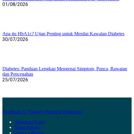
01/08/2026
Apa itu HbA1c? Ujian Penting untuk Menilai Kawalan Diabetes
30/07/2026
Diabetes: Panduan Lengkap Mengenai Simptom, Punca, Rawatan
dan Pencegahan
25/07/2026
Facebook
X (Twitter)
Pinterest
WhatsApp
Mengenai Kami
Dasar Privasi
Proses Editorial