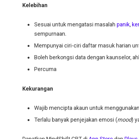
Kelebihan
Sesuai untuk mengatasi masalah
panik
,
ker
sempurnaan.
Mempunyai ciri-ciri daftar masuk harian u
Boleh berkongsi data dengan kaunselor, ahl
Percuma
Kekurangan
Wajib mencipta akaun untuk menggunakan a
Terlalu banyak penjejakan emosi (
mood
) 
Dapatkan MindShift CBT di
App Store
dan
Plays