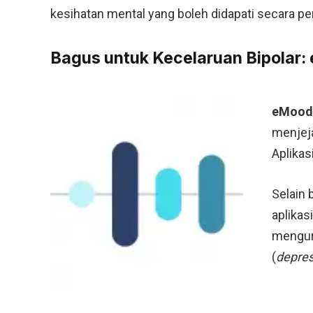
kesihatan mental yang boleh didapati secara per
Bagus untuk Kecelaruan Bipolar
eMood
menjej
Aplikas
Selain 
aplikas
mengur
(
depres