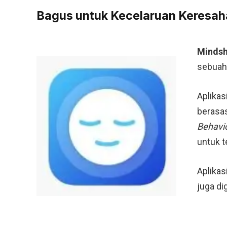
Bagus untuk Kecelaruan Keresaha
Mindsh
sebuah 
Aplikas
berasas
Behavi
untuk t
Aplikas
juga di