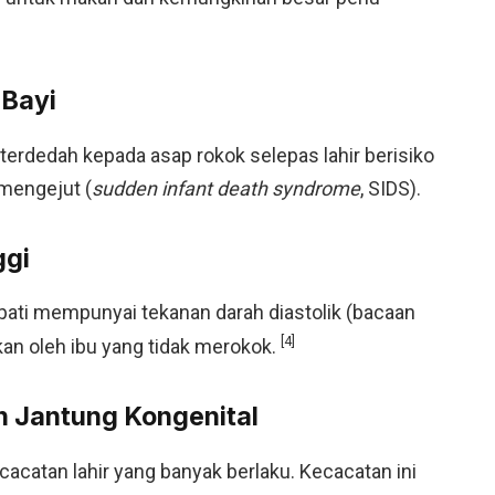
 Bayi
terdedah kepada asap rokok selepas lahir berisiko
mengejut (
sudden infant death syndrome
, SIDS).
ggi
apati mempunyai tekanan darah diastolik (bacaan
[4]
kan oleh ibu yang tidak merokok.
n Jantung Kongenital
cacatan lahir yang banyak berlaku. Kecacatan ini