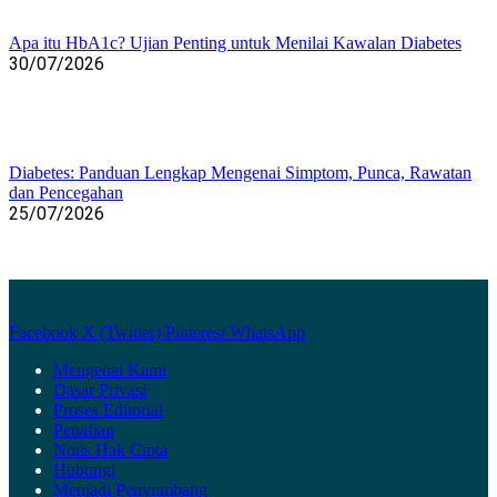
Apa itu HbA1c? Ujian Penting untuk Menilai Kawalan Diabetes
30/07/2026
Diabetes: Panduan Lengkap Mengenai Simptom, Punca, Rawatan
dan Pencegahan
25/07/2026
Facebook
X (Twitter)
Pinterest
WhatsApp
Mengenai Kami
Dasar Privasi
Proses Editorial
Penafian
Notis Hak Cipta
Hubungi
Menjadi Penyumbang