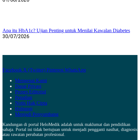
Apa itu HbA1c? Ujian Penting untuk Menilai Kawalan Diabetes
30/07/2026
Facebook
X (Twitter)
Pinterest
WhatsApp
Mengenai Kami
Dasar Privasi
Proses Editorial
Penafian
Notis Hak Cipta
Hubungi
Menjadi Penyumbang
Kandungan di portal HeloMedik adalah untuk maklumat dan pendidikan
sahaja. Portal ini tidak bertujuan untuk menjadi pengganti nasihat, diagnosis
atau rawatan perubatan profesional.