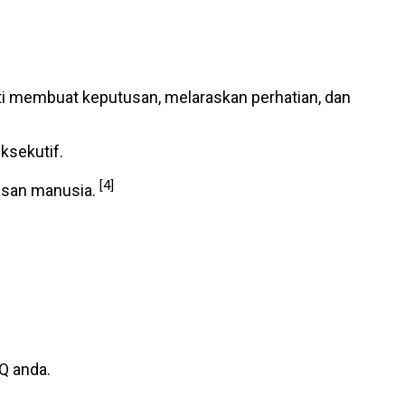
erti membuat keputusan, melaraskan perhatian, dan
ksekutif.
[4]
dasan manusia.
Q anda.