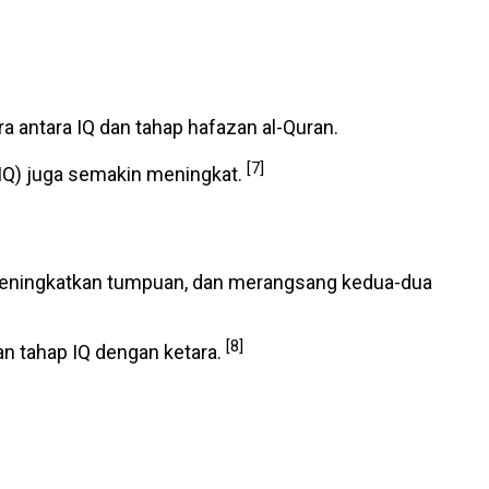
ra antara IQ dan tahap hafazan al-Quran.
[7]
IQ) juga semakin meningkat.
meningkatkan tumpuan, dan merangsang kedua-dua
[8]
an tahap IQ dengan ketara.