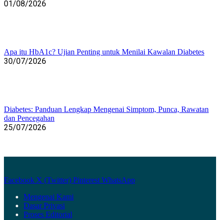
01/08/2026
Apa itu HbA1c? Ujian Penting untuk Menilai Kawalan Diabetes
30/07/2026
Diabetes: Panduan Lengkap Mengenai Simptom, Punca, Rawatan
dan Pencegahan
25/07/2026
Facebook
X (Twitter)
Pinterest
WhatsApp
Mengenai Kami
Dasar Privasi
Proses Editorial