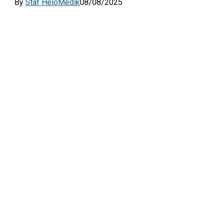
By
Staf HeloMedik
08/08/2025