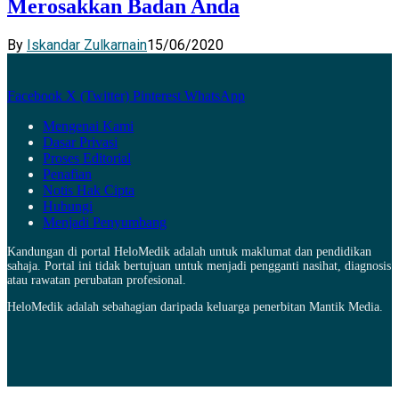
Merosakkan Badan Anda
By
Iskandar Zulkarnain
15/06/2020
Facebook
X (Twitter)
Pinterest
WhatsApp
Mengenai Kami
Dasar Privasi
Proses Editorial
Penafian
Notis Hak Cipta
Hubungi
Menjadi Penyumbang
Kandungan di portal HeloMedik adalah untuk maklumat dan pendidikan
sahaja. Portal ini tidak bertujuan untuk menjadi pengganti nasihat, diagnosis
atau rawatan perubatan profesional.
HeloMedik adalah sebahagian daripada keluarga penerbitan Mantik Media.