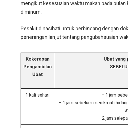
mengikut kesesuaian waktu makan pada bulan R
diminum.
Pesakit dinasihati untuk berbincang dengan dok
penerangan lanjut tentang pengubahsuaian wak
Kekerapan
Ubat yang 
Pengambilan
SEBELU
Ubat
1 kali sehari
– 1 jam sebe
– 1 jam sebelum menikmati hidang
a
– 2 jam selep