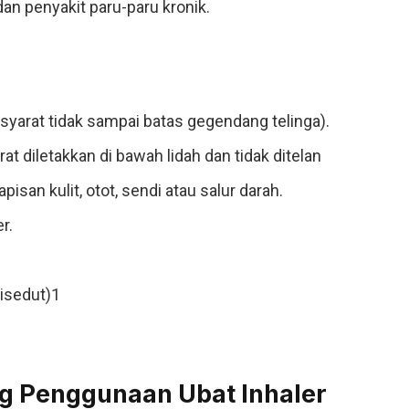
an penyakit paru-paru kronik.
 syarat tidak sampai batas gegendang telinga).
at diletakkan di bawah lidah dan tidak ditelan
san kulit, otot, sendi atau salur darah.
r.
disedut)1
g Penggunaan Ubat Inhaler