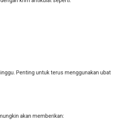
engan krim antikulat seperti:
 minggu. Penting untuk terus menggunakan ubat
r mungkin akan memberikan: