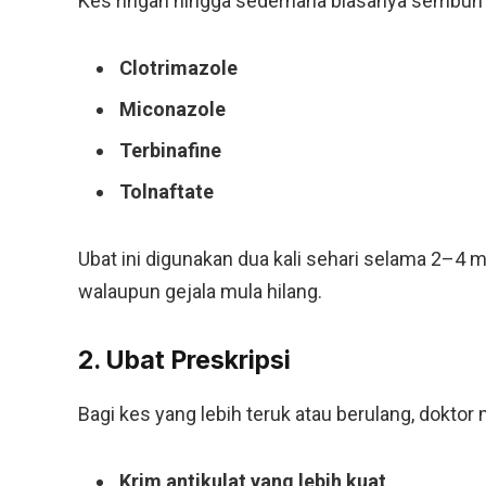
Kes ringan hingga sederhana biasanya sembuh d
Clotrimazole
Miconazole
Terbinafine
Tolnaftate
Ubat ini digunakan dua kali sehari selama 2–4
walaupun gejala mula hilang.
2. Ubat Preskripsi
Bagi kes yang lebih teruk atau berulang, dokto
Krim antikulat yang lebih kuat