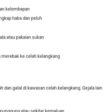
dan kelembapan
gkap haba dan peluh
ala atau pakaian sukan
ng merebak ke celah kelangkang
ah dan gatal di kawasan celah kelangkang. Gejala lain
 punggung atau sekitar kemaluan