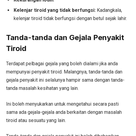
Kelenjar tiroid yang tidak berfungsi:
Kadangkala,
kelenjar tiroid tidak berfungsi dengan betul sejak lahir.
Tanda-tanda dan Gejala Penyakit
Tiroid
Terdapat pelbagai gejala yang boleh dialami jika anda
mempunyai penyakit tiroid. Malangnya, tanda-tanda dan
gejala penyakit ini selalunya hampir sama dengan tanda-
tanda masalah kesihatan yang lain.
Ini boleh menyukarkan untuk mengetahui secara pasti
sama ada gejala-gejala anda berkaitan dengan masalah
tiroid atau sesuatu yang lain.