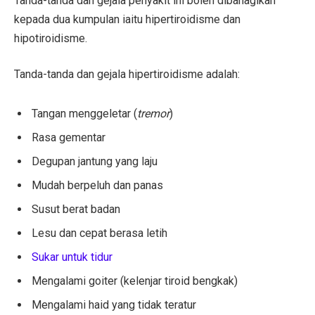
Tanda-tanda dan gejala penyakit ini boleh dibahagikan
kepada dua kumpulan iaitu hipertiroidisme dan
hipotiroidisme.
Tanda-tanda dan gejala hipertiroidisme adalah:
Tangan menggeletar (
tremor
)
Rasa gementar
Degupan jantung yang laju
Mudah berpeluh dan panas
Susut berat badan
Lesu dan cepat berasa letih
Sukar untuk tidur
Mengalami goiter (kelenjar tiroid bengkak)
Mengalami haid yang tidak teratur