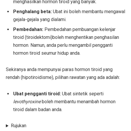
menghasilkan hormon tiroid yang banyak.
Penghalang beta:
Ubat ini boleh membantu mengawal
gejala-gejala yang dialami.
Pembedahan:
Pembedahan pembuangan kelenjar
tiroid (tiroidektomi)boleh menghentikan penghasilan
hormon. Namun, anda perlu mengambil pengganti
hormon tiroid seumur hidup anda.
Sekiranya anda mempunyai paras hormon tiroid yang
rendah (hipotiroidisme), pilihan rawatan yang ada adalah:
Ubat pengganti tiroid:
Ubat sintetik seperti
levothyroxine
boleh membantu menambah hormon
tiroid dalam badan anda.
Rujukan