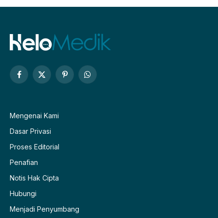
Facebook
X
Pinterest
WhatsApp
(Twitter)
Mengenai Kami
Dasar Privasi
Proses Editorial
Penafian
Notis Hak Cipta
Hubungi
Menjadi Penyumbang