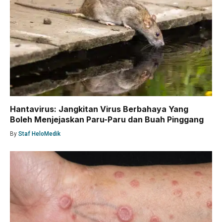
Hantavirus: Jangkitan Virus Berbahaya Yang
Boleh Menjejaskan Paru-Paru dan Buah Pinggang
By
Staf HeloMedik