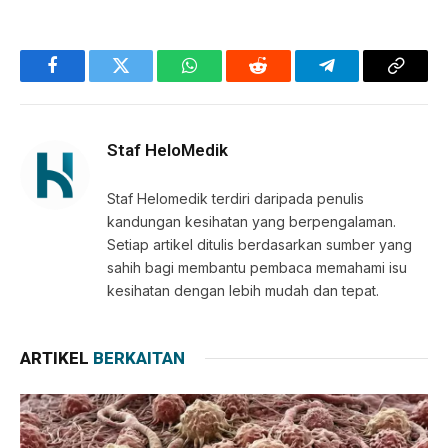
Facebook
Twitter
WhatsApp
Reddit
Telegram
Copy
Link
Staf HeloMedik
Staf Helomedik terdiri daripada penulis
kandungan kesihatan yang berpengalaman.
Setiap artikel ditulis berdasarkan sumber yang
sahih bagi membantu pembaca memahami isu
kesihatan dengan lebih mudah dan tepat.
ARTIKEL
BERKAITAN