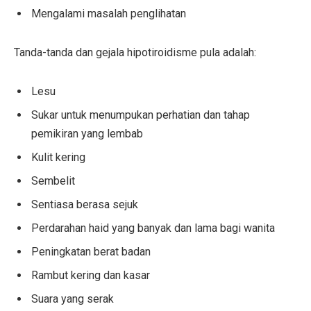
Mengalami masalah penglihatan
Tanda-tanda dan gejala hipotiroidisme pula adalah:
Lesu
Sukar untuk menumpukan perhatian dan tahap
pemikiran yang lembab
Kulit kering
Sembelit
Sentiasa berasa sejuk
Perdarahan haid yang banyak dan lama bagi wanita
Peningkatan berat badan
Rambut kering dan kasar
Suara yang serak