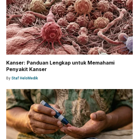
Kanser: Panduan Lengkap untuk Memahami
Penyakit Kanser
By
Staf HeloMedik