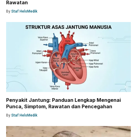
Rawatan
By
Staf HeloMedik
Penyakit Jantung: Panduan Lengkap Mengenai
Punca, Simptom, Rawatan dan Pencegahan
By
Staf HeloMedik