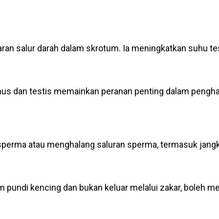
saran salur darah dalam skrotum. Ia meningkatkan suhu t
talamus dan testis memainkan peranan penting dalam pen
erma atau menghalang saluran sperma, termasuk jangkit
lam pundi kencing dan bukan keluar melalui zakar, boleh