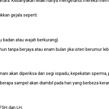
ketara. Kebanyakan lelaki hanya mengetahui mereka memp
kkan gejala seperti:
u badan atau wajah berkurang)
hun tanpa berjaya atau enam bulan jika isteri berumur le
mani akan diperiksa dari segi isipadu, kepekatan sperma, 
berapa sampel akan diambil pada hari yang berbeza kera
 FSH dan LH.