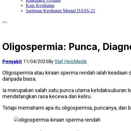
Kalkulator Ovulasi
Kuiz Kesihatan
Saringan Kesihatan Mental DASS-21
Oligospermia: Punca, Diagn
Penyakit
11/04/2025
By
Staf HeloMedik
Oligospermia atau kiraan sperma rendah ialah keadaan 
daripada biasa.
Ia merupakan salah satu punca utama ketidaksuburan l
mendatangkan rasa kecewa dan keliru.
Tetapi memahami apa itu oligospermia, puncanya, dan b