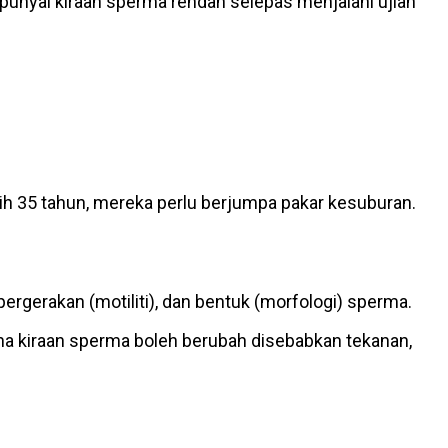
unyai kiraan sperma rendah selepas menjalani ujian
bih 35 tahun, mereka perlu berjumpa pakar kesuburan.
pergerakan (motiliti), dan bentuk (morfologi) sperma.
na kiraan sperma boleh berubah disebabkan tekanan,