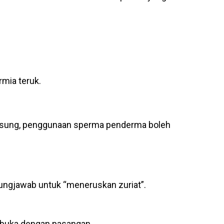
rmia teruk.
langsung, penggunaan sperma penderma boleh
ungjawab untuk “meneruskan zuriat”.
rbuka dengan pasangan.