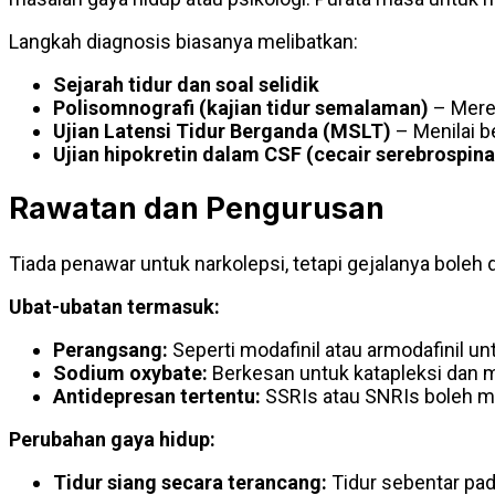
Langkah diagnosis biasanya melibatkan:
Sejarah tidur dan soal selidik
Polisomnografi (kajian tidur semalaman)
– Merek
Ujian Latensi Tidur Berganda (MSLT)
– Menilai b
Ujian hipokretin dalam CSF (cecair serebrospina
Rawatan dan Pengurusan
Tiada penawar untuk narkolepsi, tetapi gejalanya boleh
Ubat-ubatan termasuk:
Perangsang:
Seperti modafinil atau armodafinil 
Sodium oxybate:
Berkesan untuk katapleksi dan m
Antidepresan tertentu:
SSRIs atau SNRIs boleh me
Perubahan gaya hidup:
Tidur siang secara terancang:
Tidur sebentar pa