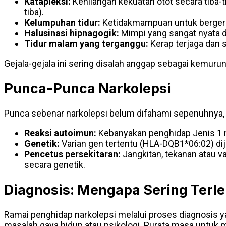
Katapleksi:
Kehilangan kekuatan otot secara tiba-ti
tiba).
Kelumpuhan tidur:
Ketidakmampuan untuk bergerak
Halusinasi hipnagogik:
Mimpi yang sangat nyata d
Tidur malam yang terganggu:
Kerap terjaga dan s
Gejala-gejala ini sering disalah anggap sebagai kemuru
Punca-Punca Narkolepsi
Punca sebenar narkolepsi belum difahami sepenuhnya,
Reaksi autoimun:
Kebanyakan penghidap Jenis 1 m
Genetik:
Varian gen tertentu (HLA-DQB1*06:02) dij
Pencetus persekitaran:
Jangkitan, tekanan atau v
secara genetik.
Diagnosis: Mengapa Sering Terl
Ramai penghidap narkolepsi melalui proses diagnosis 
masalah gaya hidup atau psikologi. Purata masa untuk m