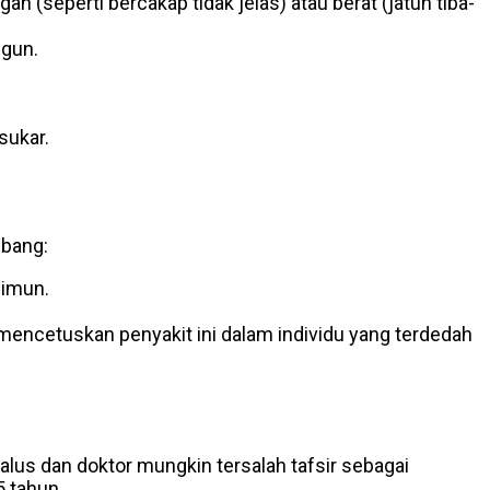
an (seperti bercakap tidak jelas) atau berat (jatuh tiba-
ngun.
sukar.
mbang:
 imun.
mencetuskan penyakit ini dalam individu yang terdedah
lus dan doktor mungkin tersalah tafsir sebagai
5 tahun.