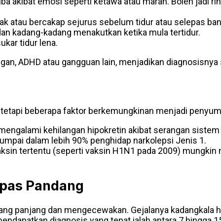
ba akibat emosi seperti ketawa atau marah. Boleh jadi ring
 atau bercakap sejurus sebelum tidur atau selepas ba
an kadang-kadang menakutkan ketika mula tertidur.
ukar tidur lena.
ngan, ADHD atau gangguan lain, menjadikan diagnosisnya 
 tetapi beberapa faktor berkemungkinan menjadi penyu
engalami kehilangan hipokretin akibat serangan sistem
umpai dalam lebih 90% penghidap narkolepsi Jenis 1.
aksin tertentu (seperti vaksin H1N1 pada 2009) mungkin 
epas Pandang
yang panjang dan mengecewakan. Gejalanya kadangkala ha
endapatkan diagnosis yang tepat ialah antara 7 hingga 1