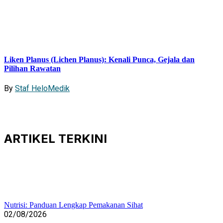
Liken Planus (Lichen Planus): Kenali Punca, Gejala dan
Pilihan Rawatan
By
Staf HeloMedik
ARTIKEL
TERKINI
Nutrisi: Panduan Lengkap Pemakanan Sihat
02/08/2026