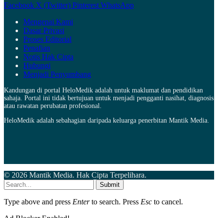
Facebook
X (Twitter)
Pinterest
WhatsApp
Mengenai Kami
Dasar Privasi
Proses Editorial
Penafian
Notis Hak Cipta
Hubungi
Menjadi Penyumbang
Kandungan di portal HeloMedik adalah untuk maklumat dan pendidikan
sahaja. Portal ini tidak bertujuan untuk menjadi pengganti nasihat, diagnosis
atau rawatan perubatan profesional.
HeloMedik adalah sebahagian daripada keluarga penerbitan Mantik Media.
© 2026 Mantik Media. Hak Cipta Terpelihara.
Submit
Type above and press
Enter
to search. Press
Esc
to cancel.