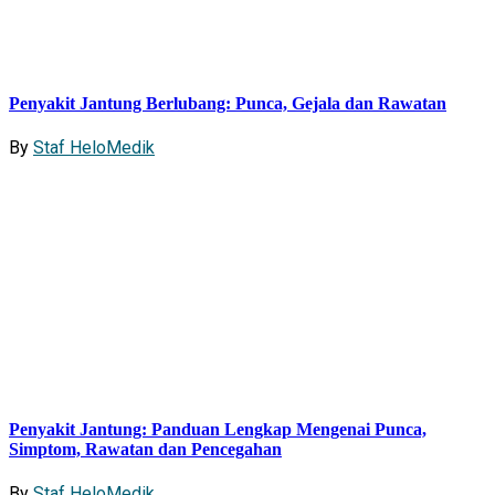
Penyakit Jantung Berlubang: Punca, Gejala dan Rawatan
By
Staf HeloMedik
Penyakit Jantung: Panduan Lengkap Mengenai Punca,
Simptom, Rawatan dan Pencegahan
By
Staf HeloMedik