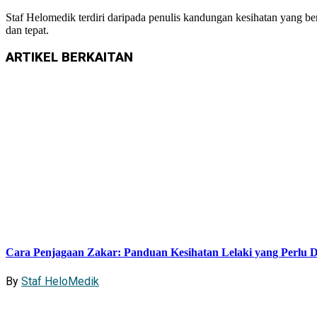
Staf Helomedik terdiri daripada penulis kandungan kesihatan yang b
dan tepat.
ARTIKEL
BERKAITAN
Cara Penjagaan Zakar: Panduan Kesihatan Lelaki yang Perlu D
By
Staf HeloMedik