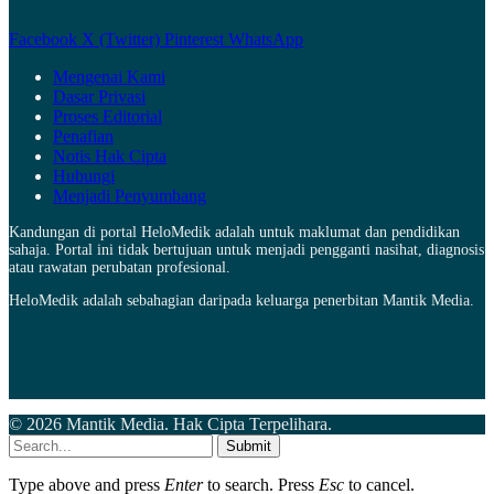
Facebook
X (Twitter)
Pinterest
WhatsApp
Mengenai Kami
Dasar Privasi
Proses Editorial
Penafian
Notis Hak Cipta
Hubungi
Menjadi Penyumbang
Kandungan di portal HeloMedik adalah untuk maklumat dan pendidikan
sahaja. Portal ini tidak bertujuan untuk menjadi pengganti nasihat, diagnosis
atau rawatan perubatan profesional.
HeloMedik adalah sebahagian daripada keluarga penerbitan Mantik Media.
© 2026 Mantik Media. Hak Cipta Terpelihara.
Submit
Type above and press
Enter
to search. Press
Esc
to cancel.