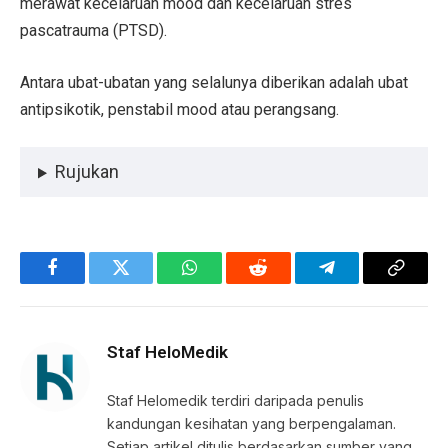
merawat kecelaruan mood dan kecelaruan stres
pascatrauma (PTSD).
Antara ubat-ubatan yang selalunya diberikan adalah ubat
antipsikotik, penstabil mood atau perangsang.
Rujukan
Facebook
Twitter
WhatsApp
Reddit
Telegram
Copy
Link
Staf HeloMedik
Staf Helomedik terdiri daripada penulis
kandungan kesihatan yang berpengalaman.
Setiap artikel ditulis berdasarkan sumber yang