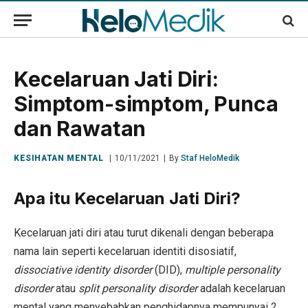
Kecelaruan Jati Diri:
Simptom-simptom, Punca
dan Rawatan
KESIHATAN MENTAL
10/11/2021
By
Staf HeloMedik
Apa itu Kecelaruan Jati Diri?
Kecelaruan jati diri atau turut dikenali dengan beberapa
nama lain seperti kecelaruan identiti disosiatif,
dissociative identity disorder
(DID),
multiple personality
disorder
atau
split personality disorder
adalah kecelaruan
mental yang menyebabkan penghidapnya mempunyai 2