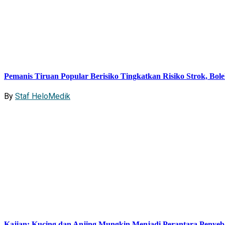
Pemanis Tiruan Popular Berisiko Tingkatkan Risiko Strok, Bo
By
Staf HeloMedik
Kajian: Kucing dan Anjing Mungkin Menjadi Perantara Penyeb