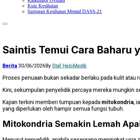
Kalkulator Ovulasi
Kuiz Kesihatan
Saringan Kesihatan Mental DASS-21
Saintis Temui Cara Baharu 
Berita
30/06/2026
By
Staf HeloMedik
Proses penuaan bukan sekadar berlaku pada kulit atau 
Kini, sekumpulan penyelidik percaya mereka mungkin s
Kajian terkini memberi tumpuan kepada
mitokondria
, 
yang diperlukan oleh hampir semua fungsi tubuh.
Mitokondria Semakin Lemah Apab
Menurut penyelidik, apabila seseorang meningkat usia,