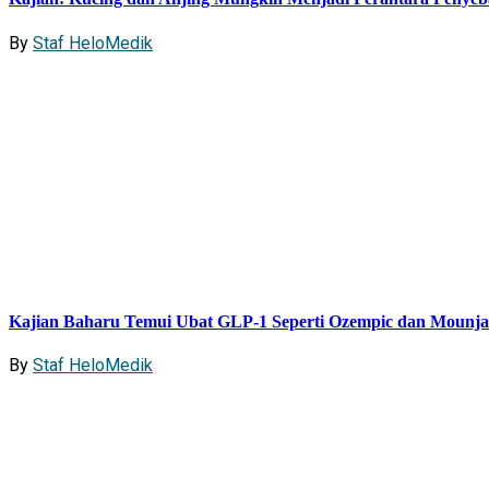
By
Staf HeloMedik
Kajian Baharu Temui Ubat GLP-1 Seperti Ozempic dan Mounj
By
Staf HeloMedik