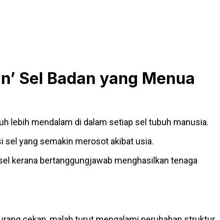
an’ Sel Badan yang Menua
auh lebih mendalam di dalam setiap sel tubuh manusia.
 sel yang semakin merosot akibat usia.
aga” sel kerana bertanggungjawab menghasilkan tenaga
urang cekap, malah turut mengalami perubahan struktur