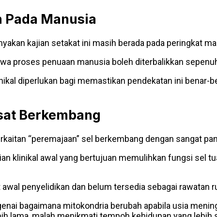
n Pada Manusia
akan kajian setakat ini masih berada pada peringkat ma
awa proses penuaan manusia boleh diterbalikkan sepenu
nikal diperlukan bagi memastikan pendekatan ini benar-b
sat Berkembang
erkaitan “peremajaan” sel berkembang dengan sangat pan
ujian klinikal awal yang bertujuan memulihkan fungsi sel
awal penyelidikan dan belum tersedia sebagai rawatan ru
nai bagaimana mitokondria berubah apabila usia menin
h lama, malah menikmati tempoh kehidupan yang lebih s