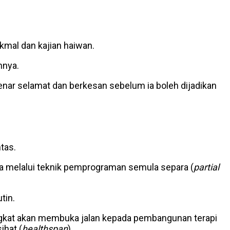
kmal dan kajian haiwan.
hnya.
enar selamat dan berkesan sebelum ia boleh dijadikan
tas.
 tua melalui teknik pemprograman semula separa (
partial
tin.
gkat akan membuka jalan kepada pembangunan terapi
ihat (
healthspan
).