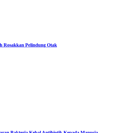
leh Rosakkan Pelindung Otak
aran Bakteria Kebal Antibiotik Kepada Manusia