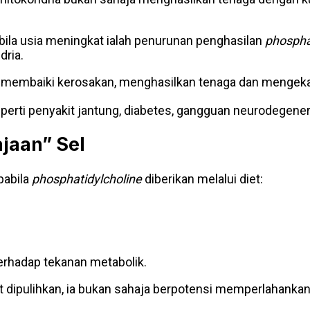
ila usia meningkat ialah penurunan penghasilan
phospha
ria.
 membaiki kerosakan, menghasilkan tenaga dan mengeka
seperti penyakit jantung, diabetes, gangguan neurodegene
jaan” Sel
pabila
phosphatidylcholine
diberikan melalui diet:
terhadap tekanan metabolik.
at dipulihkan, ia bukan sahaja berpotensi memperlahank