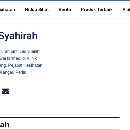
sihatan
Hidup Sihat
Berita
Produk Terbaik
Ala
 Syahirah
irah binti Jasni ialah
ai farmasi di Klinik
ang, Pejabat Kesihatan
Kangar, Perlis
rah